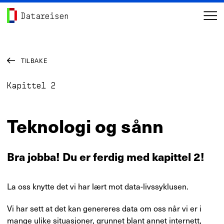
Hopp til hovedinnhold
Gå til forsiden
me
Datareisen
TILBAKE
Kapittel
2
Teknologi og sånn
Bra jobba! Du er ferdig med kapittel 2!
La oss knytte det vi har lært mot data-livssyklusen.
Vi har sett at det kan genereres data om oss når vi er i
mange ulike situasjoner, grunnet blant annet internett,